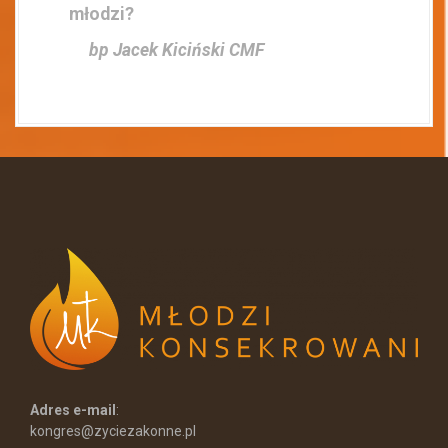
młodzi?
bp Jacek Kiciński CMF
Adres e-mail
:
kongres@zyciezakonne.pl