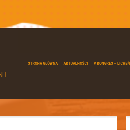
STRONA GŁÓWNA
AKTUALNOŚCI
V KONGRES – LICHEŃ