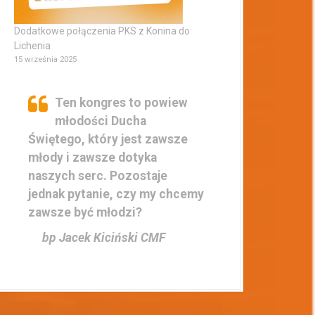
Dodatkowe połączenia PKS z Konina do
Lichenia
15 września 2025
Ten kongres to powiew
młodości Ducha
Świętego, który jest zawsze
młody i zawsze dotyka
naszych serc. Pozostaje
jednak pytanie, czy my chcemy
zawsze być młodzi?
bp Jacek Kiciński CMF