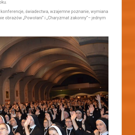
oku.
ja, konferencje, świadectwa, wzajemne poznanie, wymiana
ie obrazów „Powołani” i „Charyzmat zakonny”– jednym