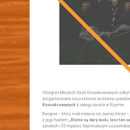
I Kongres Młodych Osób Konsekrowanych odbył si
zorganizowane na przełomie września i paździ
Konsekrowanych
z całego świata w Rzymie.
Kongres – który miał miejsce na Jasnej Górze 
z jego hasłem
„Różne są dary łaski, lecz ten 
żeńskich i 33 męskie). Najmłodszym uczestnikiem