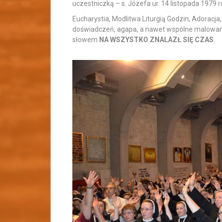
uczestniczką – s. Józefa ur. 14 listopada 1979 r
Eucharystia, Modlitwa Liturgią Godzin, Adorac
doświadczeń, agapa, a nawet wspólne malowan
słowem
NA WSZYSTKO ZNALAZŁ SIĘ CZAS
.