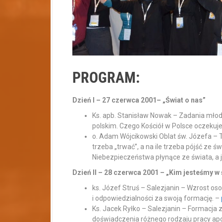
PROGRAM:
Dzień I – 27 czerwca 2001– „Świat o nas”
Ks. apb. Stanisław Nowak – Zadania mł
polskim. Czego Kościół w Polsce oczeku
o. Adam Wójcikowski Oblat św. Józefa – 
trzeba „trwać”, a na ile trzeba pójść ze
Niebezpieczeństwa płynące ze świata, a j
Dzień II – 28 czerwca 2001 – „Kim jesteśmy w 
ks. Józef Struś – Salezjanin – Wzrost o
i odpowiedzialności za swoją formację. –
Ks. Jacek Ryłko – Salezjanin – Formacj
doświadczenia różnego rodzaju pracy apos