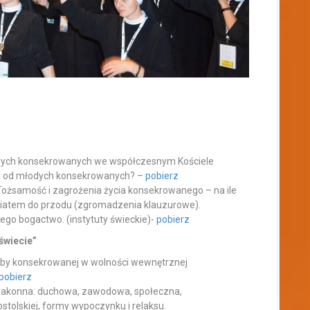
odych konsekrowanych we współczesnym Kościele
je od młodych konsekrowanych? –
pobierz
Tożsamość i zagrożenia życia konsekrowanego – na ile
 światem do przodu (zgromadzenia klauzurowe).
ego bogactwo. (instytuty świeckie)-
pobierz
świecie”
soby konsekrowanej w wolności wewnętrznej
pobierz
a zakonna: duchowa, zawodowa, społeczna,
tolskiej, formy wypoczynku i relaksu.