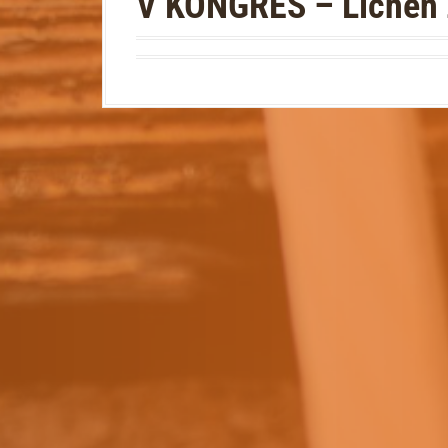
V KONGRES – Licheń