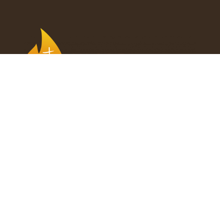
Adres e-mail
:
kongres@zyciezakonne.pl
Numer rachunku bankowego
95 1600 1068 1847 7675 9000 0021
w tytule przelewu:
"Uczestnictwo Kongres – [numer zgłoszenia]"