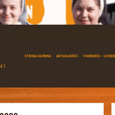
STRONA GŁÓWNA
AKTUALNOŚCI
V KONGRES – LICHEŃ