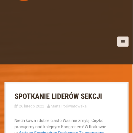
SPOTKANIE LIDERÓW SEKCJI
26 lutego 2022
Marta Poświatowska
Niech kawa i dobre ciasto Was nie zmylą.
Ciężko
pracujemy nad kolejnym Kongresem! W Krakowie
w
Wyższe Seminarium Duchowne Towarzystwa