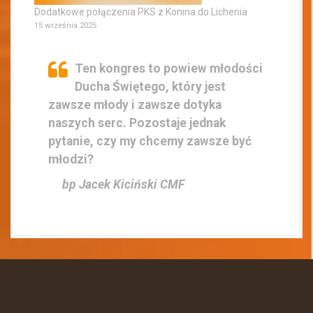
Dodatkowe połączenia PKS z Konina do Lichenia
15 września 2025
Ten kongres to powiew młodości
Ducha Świętego, który jest
zawsze młody i zawsze dotyka
naszych serc. Pozostaje jednak
pytanie, czy my chcemy zawsze być
młodzi?
bp Jacek Kiciński CMF