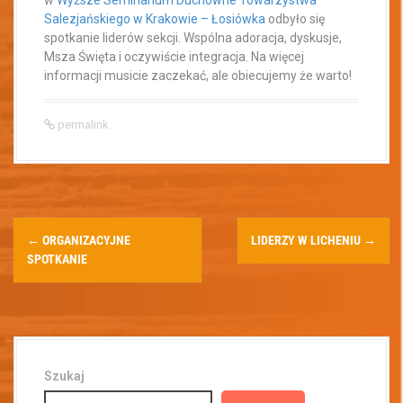
Salezjańskiego w Krakowie – Łosiówka
odbyło się
spotkanie liderów sekcji. Wspólna adoracja, dyskusje,
Msza Święta i oczywiście integracja.
Na więcej
informacji musicie zaczekać, ale obiecujemy że warto!
permalink
←
ORGANIZACYJNE
LIDERZY W LICHENIU
→
SPOTKANIE
Szukaj