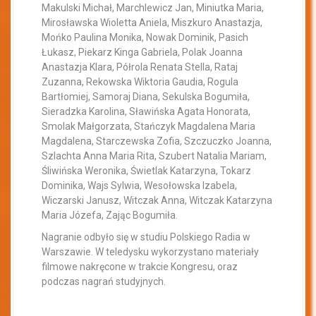
Makulski Michał, Marchlewicz Jan, Miniutka Maria,
Mirosławska Wioletta Aniela, Miszkuro Anastazja,
Mońko Paulina Monika, Nowak Dominik, Pasich
Łukasz, Piekarz Kinga Gabriela, Polak Joanna
Anastazja Klara, Półrola Renata Stella, Rataj
Zuzanna, Rekowska Wiktoria Gaudia, Rogula
Bartłomiej, Samoraj Diana, Sekulska Bogumiła,
Sieradzka Karolina, Sławińska Agata Honorata,
Smolak Małgorzata, Stańczyk Magdalena Maria
Magdalena, Starczewska Zofia, Szczuczko Joanna,
Szlachta Anna Maria Rita, Szubert Natalia Mariam,
Śliwińska Weronika, Świetlak Katarzyna, Tokarz
Dominika, Wajs Sylwia, Wesołowska Izabela,
Wiczarski Janusz, Witczak Anna, Witczak Katarzyna
Maria Józefa, Zając Bogumiła.
Nagranie odbyło się w studiu Polskiego Radia w
Warszawie. W teledysku wykorzystano materiały
filmowe nakręcone w trakcie Kongresu, oraz
podczas nagrań studyjnych.