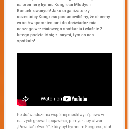
na premierę hymnu Kongresu Młodych
Konsekrowanych!
Jako organizatorzy i
uczestnicy Kongresu postanowiliśmy, że chcemy
wrócić wspomnieniami do doświadczenia
naszego wrześniowego spotkania i właśnie 2
lutego podzielić się z innymi, tym co nas
spotkało!
Po doświadczeniu wspólnej modlitwy i śpiewu w
naszych głowach pojawił się pomysł, aby utwór
„Powstań i świeć!”, który był hymnem Kongresu, stał