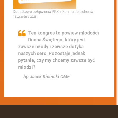
Dodatkowe połączenia PKS z Konina do Lichenia
15 września 2025
Ten kongres to powiew młodości
Ducha Świętego, który jest
zawsze młody i zawsze dotyka
naszych serc. Pozostaje jednak
pytanie, czy my chcemy zawsze być
młodzi?
bp Jacek Kiciński CMF