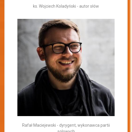
ks. Wojciech Koladyński - autor słów
Rafał Maciejewski - dyrygent, wykonawca partii
solowych