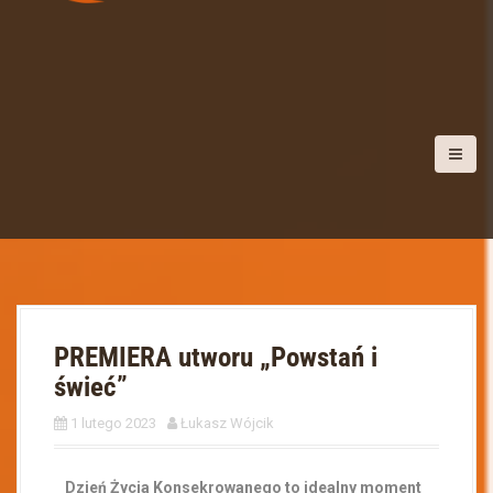
PREMIERA utworu „Powstań i
świeć”
1 lutego 2023
Łukasz Wójcik
Dzień Życia Konsekrowanego to idealny moment