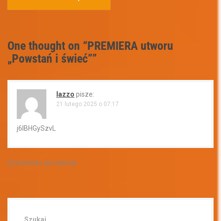
One thought on “
PREMIERA utworu
„Powstań i świeć”
”
lazzo
pisze:
21 lutego 2025 o 07:17
j6lBHGySzvL
Comments are closed.
Szukaj