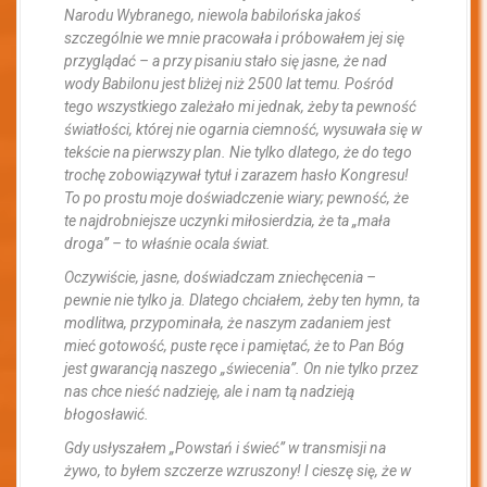
Narodu Wybranego, niewola babilońska jakoś
szczególnie we mnie pracowała i próbowałem jej się
przyglądać – a przy pisaniu stało się jasne, że nad
wody Babilonu jest bliżej niż 2500 lat temu. Pośród
tego wszystkiego zależało mi jednak, żeby ta pewność
światłości, której nie ogarnia ciemność, wysuwała się w
tekście na pierwszy plan. Nie tylko dlatego, że do tego
trochę zobowiązywał tytuł i zarazem hasło Kongresu!
To po prostu moje doświadczenie wiary; pewność, że
te najdrobniejsze uczynki miłosierdzia, że ta „mała
droga” – to właśnie ocala świat.
Oczywiście, jasne, doświadczam zniechęcenia –
pewnie nie tylko ja. Dlatego chciałem, żeby ten hymn, ta
modlitwa, przypominała, że naszym zadaniem jest
mieć gotowość, puste ręce i pamiętać, że to Pan Bóg
jest gwarancją naszego „świecenia”. On nie tylko przez
nas chce nieść nadzieję, ale i nam tą nadzieją
błogosławić.
Gdy usłyszałem „Powstań i świeć” w transmisji na
żywo, to byłem szczerze wzruszony! I cieszę się, że w