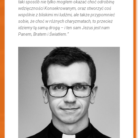
taki sposób nie tylko mogłem okazać choć odrobinę
wdzięczności Konsekrowanym, oraz stworzyć coś
wspólnie z bliskimi mi ludźmi, ale także przypomnieć
sobie, że choć w różnych charyzmatach, to przecież
idziemy tą samą drogą – i ten sam Jezus jest nam
Panem, Bratem i Światłem.”