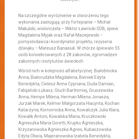
Na szczególne wyróżnienie w stworzeniu tego
wykonania zasługują: przy fortepianie – Michał
Makulski, wiolonczela – Wiktor Ławnicki SDB, śpiew:
Magdalena Myjak oraz Rafał Maciejewski –
pomysłodawca i koordynator projektu, reżyseria
dźwięku – Mateusz Banasiuk. W chórze śpiewało 55
osób konsekrowanych z 28 zakonów, zgromadzeń
zakonnych i instytutów świeckich.
Wśród nich w kolejności alfabetycznej: Białobłocka
Anna, Białorudzka Magdalena, Bieniek Edyta
Benedykta, Cielesz Anna Cypriana, Duda Damian,
Fabijański Łukasz, Głuch Bartłomiej, Gruszewska
Anna, Hempe Milena, Herman Milena Jonasza,
Jurzak Marek, Kelmer Małgorzata Hiacynta, Kochan
Katarzyna, Komornicka Anna, Kowalczyk Julia Klara,
Kowalik Antoni, Kowalska Maria, Kruczkowski
Agnieszka Maria Goretti, Krupko Agnieszka,
Krzyżanowska Agnieszka Agnes, Kubaszowska
Edyta Oliwia, Majeranowska Izabela Benedykta,