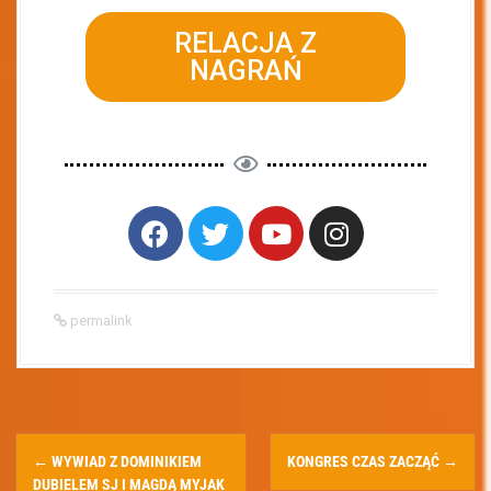
RELACJA Z
NAGRAŃ
permalink
←
WYWIAD Z DOMINIKIEM
KONGRES CZAS ZACZĄĆ
→
DUBIELEM SJ I MAGDĄ MYJAK