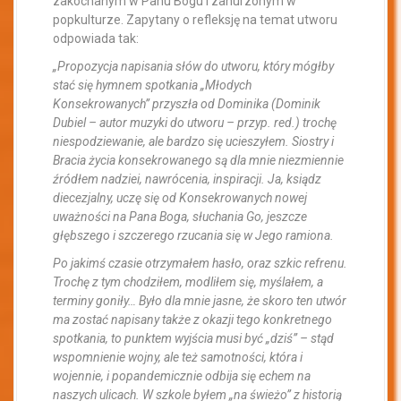
zakochanym w Panu Bogu i zanurzonym w
popkulturze. Zapytany o refleksję na temat utworu
odpowiada tak:
„Propozycja napisania słów do utworu, który mógłby
stać się hymnem spotkania „Młodych
Konsekrowanych” przyszła od Dominika (Dominik
Dubiel – autor muzyki do utworu – przyp. red.) trochę
niespodziewanie, ale bardzo się ucieszyłem. Siostry i
Bracia życia konsekrowanego są dla mnie niezmiennie
źródłem nadziei, nawrócenia, inspiracji. Ja, ksiądz
diecezjalny, uczę się od Konsekrowanych nowej
uważności na Pana Boga, słuchania Go, jeszcze
głębszego i szczerego rzucania się w Jego ramiona.
Po jakimś czasie otrzymałem hasło, oraz szkic refrenu.
Trochę z tym chodziłem, modliłem się, myślałem, a
terminy goniły… Było dla mnie jasne, że skoro ten utwór
ma zostać napisany także z okazji tego konkretnego
spotkania, to punktem wyjścia musi być „dziś” – stąd
wspomnienie wojny, ale też samotności, która i
wojennie, i popandemicznie odbija się echem na
naszych ulicach. W szkole byłem „na świeżo” z historią